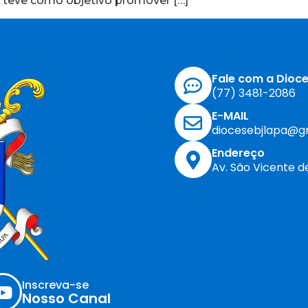
e teve como objetivo promover […]
Fale com a Dioc
(77) 3481-2086
E-MAIL
diocesebjlapa@g
Endereço
Av. São Vicente d
Inscreva-se
Nosso Canal