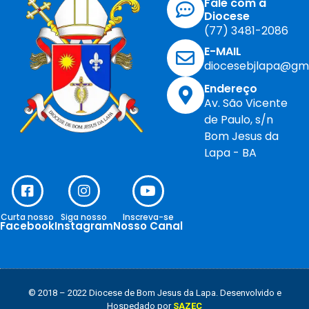
Fale com a
Diocese
(77) 3481-2086
E-MAIL
diocesebjlapa@gm
Endereço
Av. São Vicente
de Paulo, s/n
Bom Jesus da
Lapa - BA
Curta nosso
Siga nosso
Inscreva-se
Facebook
Instagram
Nosso Canal
© 2018 – 2022 Diocese de Bom Jesus da Lapa. Desenvolvido e
Hospedado por
SAZEC