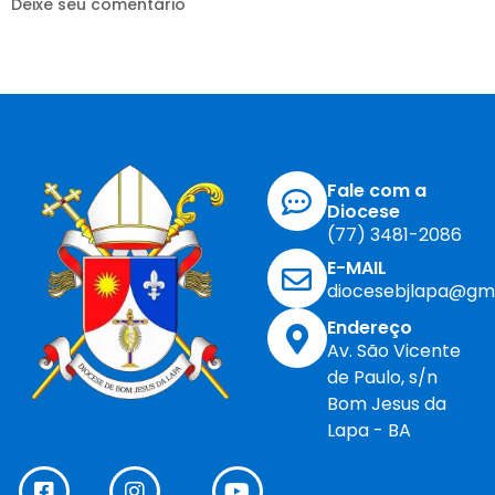
Deixe seu comentário
Fale com a
Diocese
(77) 3481-2086
E-MAIL
diocesebjlapa@gm
Endereço
Av. São Vicente
de Paulo, s/n
Bom Jesus da
Lapa - BA