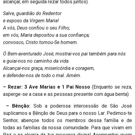
alcançar, em seguida rezar todos juntos).
Salve, guardião do Redentor
e esposo da Virgem Maria!
A vós, Deus confiou o seu Filho;
em vós, Maria depositou a sua confiança;
convosco, Cristo tornou-Se homem.
Ó Bem-aventurado José, mostrai-vos pai também para nós
e guiai-nos no caminho da vida.
Alcançai-nos graça, misericórdia e coragem,
e defendei-nos de todo o mal. Amém
.
– Rezar: 3 Ave Marias e 1 Pai Nosso
(Enquanto se reza,
asperge-se a casa e as pessoas presente com água benta).
– Bênção:
Sob a poderosa intercessão de São José
suplicamos a Bênção de Deus para o nosso Lar: Pedimos-te
Senhor, abençoe todos os membros dessa família e de
todas as famílias da nossa comunidade. Para que vivam em
Paz e na alegria da tua presença divina! Acompanhai quem