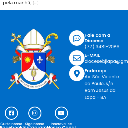
pela manhã, […]
Fale com a
Diocese
(77) 3481-2086
E-MAIL
diocesebjlapa@gm
Endereço
Av. São Vicente
de Paulo, s/n
Bom Jesus da
Lapa - BA
Curta nosso
Siga nosso
Inscreva-se
Facebook
Instagram
Nosso Canal